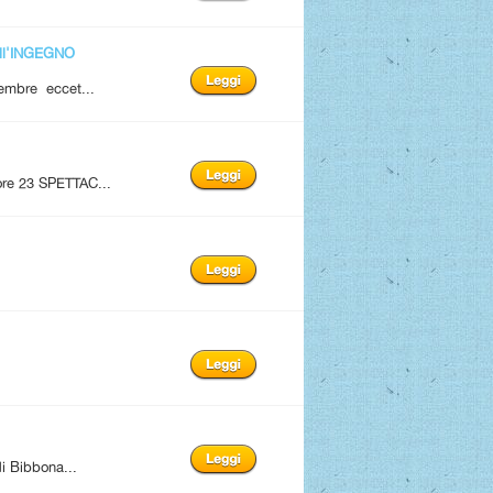
ll'INGEGNO
tembre eccet...
 ore 23 SPETTAC...
i Bibbona...