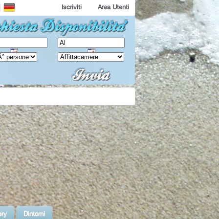
Iscriviti
Area Utenti
ery
Dintorni