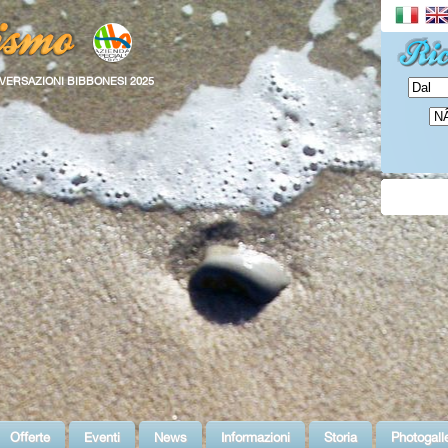
VERSAZIONI BIBBONESI 2025
Offerte
Eventi
News
Informazioni
Storia
Photogall