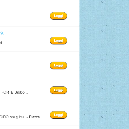
TÀ
l...
FORTE Bibbo...
 ore 21:30 - Piazza ...