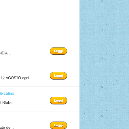
NDIA...
12 AGOSTO ogni ...
rcatino
i Bibbo...
ate de...